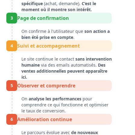
spécifique
(achat, demande).
C’est le
moment où il montre son intérêt.
Page de confirmation
3
On confirme à l'utilisateur que
son action a
bien été prise en compte
.
Suivi et accompagnement
4
Le site continue le contact
sans intervention
humaine
via des emails automatisés.
Des
ventes additionnelles peuvent apparaître
ici.
Observer et comprendre
5
On
analyse les performances
pour
comprendre ce qui fonctionne et optimiser
le taux de conversion.
Amélioration continue
6
Le parcours évolue avec
de nouveaux