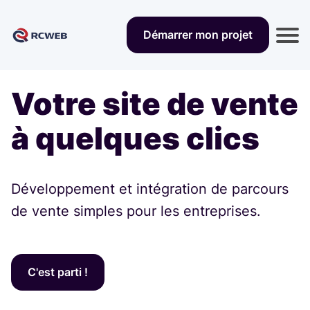
Démarrer mon projet
n
l
i
t
t
Votre site de vente
i
t
à quelques clics
a
Développement et intégration de parcours
f
de vente simples pour les entreprises.
t
C'est parti !
l